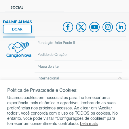
SOCIAL
DAI-ME ALMAS
DOAR
Fundação João Paulo II
Pedido de Oração
Mapa do site
Internacional
Política de Privacidade e Cookies:
© 2002 – 2026
Todos os direitos reservados.
cancaonova.com
Usamos cookies em nossos sites para lhe fornecer uma
experiência mais dinâmica e agradável, lembrando as suas
preferências nos próximos acessos. Ao clicar em “Aceitar
todos”, você concorda com o uso de TODOS os cookies. No
entanto, você pode visitar "Configurações de cookies" para
fornecer um consentimento controlado.
Leia mais
Inscreva-se em nosso Canal do Youtube