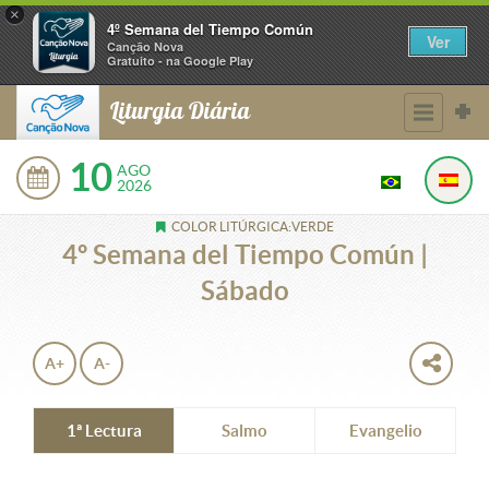
×
4º Semana del Tiempo Común
Ver
Canção Nova
Gratuito - na Google Play
Liturgia Diária
10
AGO
2026
COLOR LITÚRGICA:VERDE
4º Semana del Tiempo Común |
Sábado
A+
A-
1ª Lectura
Salmo
Evangelio