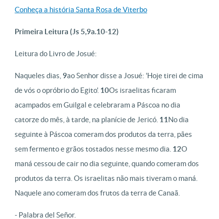
Conheça a história Santa Rosa de Viterbo
Primeira Leitura (Js 5,9a.10-12)
Leitura do Livro de Josué:
Naqueles dias,
9
ao Senhor disse a Josué: 'Hoje tirei de cima
de vós o opróbrio do Egito'.
10
Os israelitas ficaram
acampados em Guilgal e celebraram a Páscoa no dia
catorze do mês, à tarde, na planície de Jericó.
11
No dia
seguinte à Páscoa comeram dos produtos da terra, pães
sem fermento e grãos tostados nesse mesmo dia.
12
O
maná cessou de cair no dia seguinte, quando comeram dos
produtos da terra. Os israelitas não mais tiveram o maná.
Naquele ano comeram dos frutos da terra de Canaã.
- Palabra del Señor.