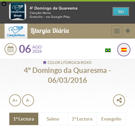
×
4º Domingo da Quaresma
Ver
Canção Nova
Gratuito - na Google Play
Liturgia Diária
06
AGO
2026
COLOR LITÚRGICA:ROXO
4º Domingo da Quaresma -
06/03/2016
A+
A-
1ª Lectura
Salmo
2ª Lectura
Evangelio