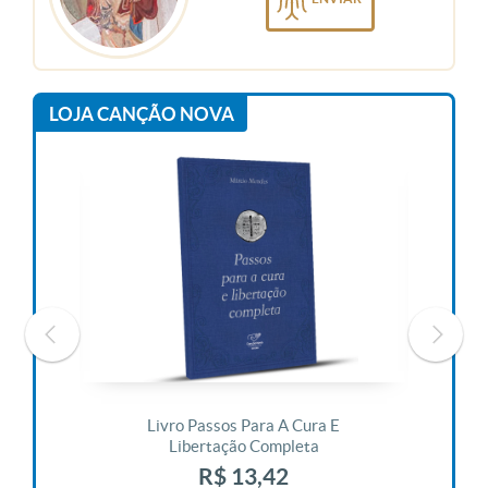
LOJA CANÇÃO NOVA
 Vida
Livro Passos Para A Cura E
Liv
Libertação Completa
R$ 13,42