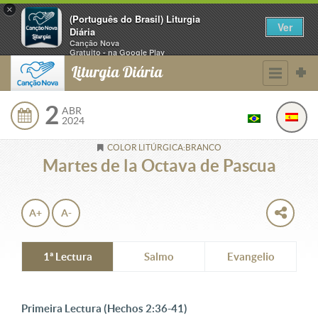
×
(Português do Brasil) Liturgia
Ver
Diária
Canção Nova
Gratuito - na Google Play
Liturgia Diária
2
ABR
2024
COLOR LITÚRGICA:BRANCO
Martes de la Octava de Pascua
A+
A-
1ª Lectura
Salmo
Evangelio
Primeira Lectura (Hechos 2:36-41)