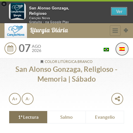
×
San Alonso Gonzaga,
Ver
Religioso
Canção Nova
Gratuito - na Google Play
Liturgia Diária
07
AGO
2026
COLOR LITÚRGICA:BRANCO
San Alonso Gonzaga, Religioso -
Memoria | Sábado
A+
A-
1ª Lectura
Salmo
Evangelio