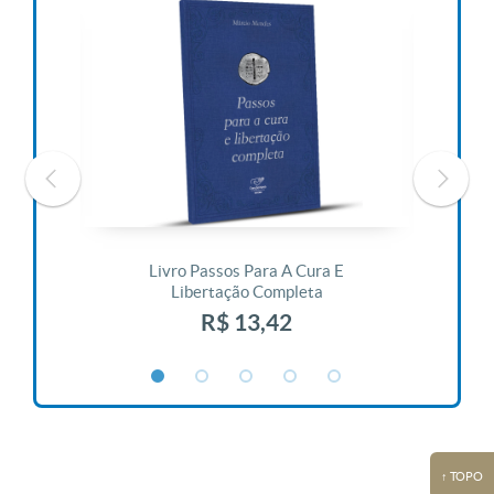
 Vida
Livro Passos Para A Cura E
Liv
Libertação Completa
R$ 13,42
↑ TOPO