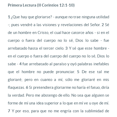
Primera Lectura (II Corintios 12:1-10)
1
¿Que hay que gloriarse? - aunque no trae ninguna utilidad
-; pues vendré a las visiones y revelaciones del Señor.
2
Sé
de un hombre en Cristo, el cual hace catorce años - si en el
cuerpo o fuera del cuerpo no lo sé, Dios lo sabe - fue
arrebatado hasta el tercer cielo.
3
Y sé que este hombre -
en el cuerpo o fuera del cuerpo del cuerpo no lo sé, Dios lo
sabe -
4
fue arrebatado al paraíso y oyó palabras inefables
que el hombre no puede pronunciar.
5
De ese tal me
gloriaré; pero en cuanto a mí, sólo me gloriaré en mis
flaquezas.
6
Si pretendiera gloriarme no haría el fatuo, diría
la verdad. Pero me abstengo de ello. No sea que alguien se
forme de mí una idea superior a lo que en mí ve u oye de mí.
7
Y por eso, para que no me engría con la sublimidad de