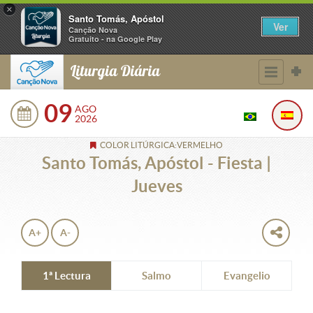
×
Santo Tomás, Apóstol
Ver
Canção Nova
Gratuito - na Google Play
Liturgia Diária
09
AGO
2026
COLOR LITÚRGICA:VERMELHO
Santo Tomás, Apóstol - Fiesta |
Jueves
A+
A-
1ª Lectura
Salmo
Evangelio