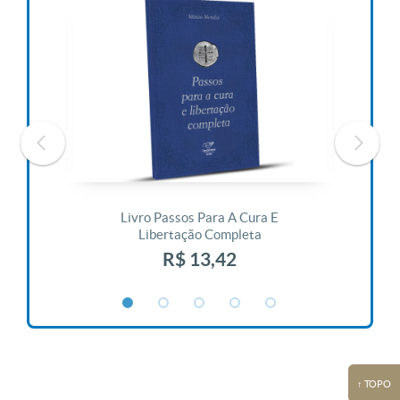
 Vida
Livro Passos Para A Cura E
Liv
Libertação Completa
R$ 13,42
↑ TOPO