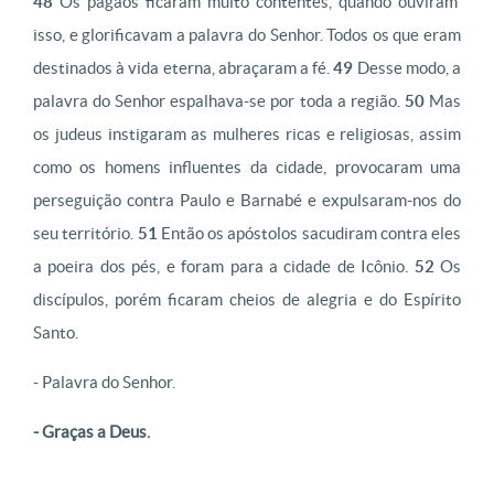
48
Os pagãos ficaram muito contentes, quando ouviram
isso, e glorificavam a palavra do Senhor. Todos os que eram
destinados à vida eterna, abraçaram a fé.
49
Desse modo, a
palavra do Senhor espalhava-se por toda a região.
50
Mas
os judeus instigaram as mulheres ricas e religiosas, assim
como os homens influentes da cidade, provocaram uma
perseguição contra Paulo e Barnabé e expulsaram-nos do
seu território.
51
Então os apóstolos sacudiram contra eles
a poeira dos pés, e foram para a cidade de Icônio.
52
Os
discípulos, porém ficaram cheios de alegria e do Espírito
Santo.
- Palavra do Senhor.
- Graças a Deus.