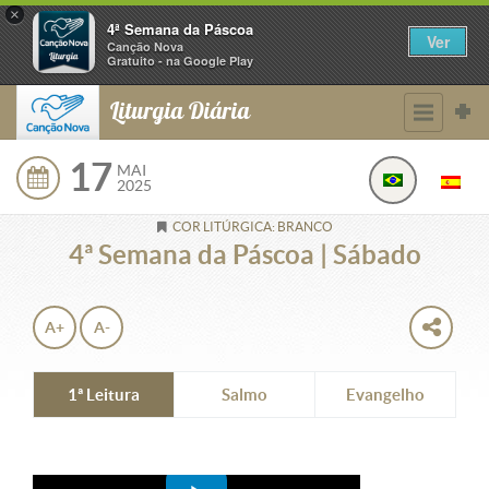
×
4ª Semana da Páscoa
Ver
Canção Nova
Gratuito - na Google Play
Liturgia Diária
17
MAI
2025
COR LITÚRGICA: BRANCO
4ª Semana da Páscoa | Sábado
A+
A-
1ª Leitura
Salmo
Evangelho