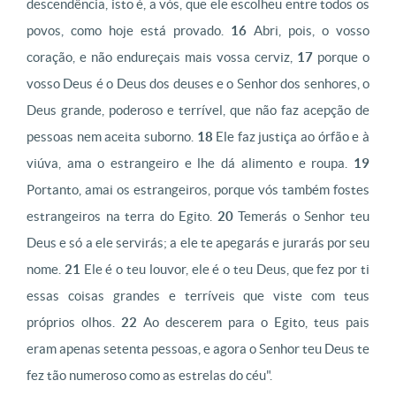
descendência, isto é, a vós, que ele escolheu entre todos os
povos, como hoje está provado.
16
Abri, pois, o vosso
coração, e não endureçais mais vossa cerviz,
17
porque o
vosso Deus é o Deus dos deuses e o Senhor dos senhores, o
Deus grande, poderoso e terrível, que não faz acepção de
pessoas nem aceita suborno.
18
Ele faz justiça ao órfão e à
viúva, ama o estrangeiro e lhe dá alimento e roupa.
19
Portanto, amai os estrangeiros, porque vós também fostes
estrangeiros na terra do Egito.
20
Temerás o Senhor teu
Deus e só a ele servirás; a ele te apegarás e jurarás por seu
nome.
21
Ele é o teu louvor, ele é o teu Deus, que fez por ti
essas coisas grandes e terríveis que viste com teus
próprios olhos.
22
Ao descerem para o Egito, teus pais
eram apenas setenta pessoas, e agora o Senhor teu Deus te
fez tão numeroso como as estrelas do céu".