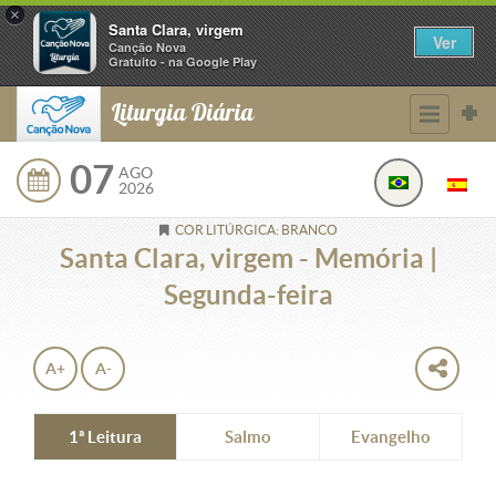
×
Santa Clara, virgem
Ver
Canção Nova
Gratuito - na Google Play
Liturgia Diária
07
AGO
2026
COR LITÚRGICA: BRANCO
Santa Clara, virgem - Memória |
Segunda-feira
A+
A-
1ª Leitura
Salmo
Evangelho