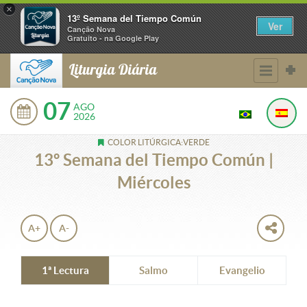
×
13º Semana del Tiempo Común
Ver
Canção Nova
Gratuito - na Google Play
Liturgia Diária
07
AGO
2026
COLOR LITÚRGICA:VERDE
13º Semana del Tiempo Común |
Miércoles
A+
A-
1ª Lectura
Salmo
Evangelio