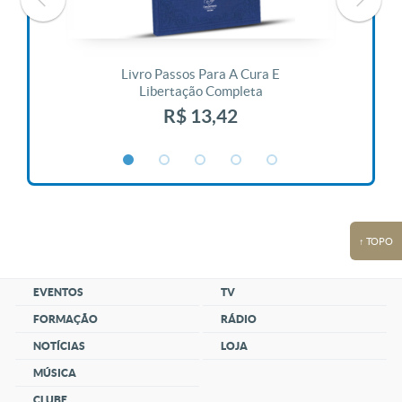
 Vida
Livro Passos Para A Cura E
Liv
Libertação Completa
R$ 13,42
↑ TOPO
EVENTOS
TV
FORMAÇÃO
RÁDIO
NOTÍCIAS
LOJA
MÚSICA
CLUBE