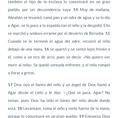
también al hijo de la esclava lo constituiré en un gran
pueblo, por ser descendencia tuya.
14
Muy de mañana,
Abrahán se levantó, tomó pan y un odre de agua, y se lo dio
a Agar; se lo puso a la espalda con el niño y la despidió. Ella
se marchó y anduvo errante por el desierto de Berseba.
15
Cuando se le terminó el agua del odre, recostó al niño
debajo de una mata,
16
se apartó y se sentó lejos frente a
él, como a un tiro de arco, pues se decía: «No quiero ver
morir al niño». Se quedó sentada enfrente, y el niño rompió
a llorar a gritos.
17
Dios oyó el llanto del niño y un ángel de Dios llamó a
Agar desde el cielo y le dijo: —¿Qué te pasa, Agar? No
temas, pues Dios ha oído el llanto del niño desde donde
está.
18
Levántate, toma al niño y tenle fuerte de la mano,
porque lo constituiré en un gran pueblo.
19
Entonces Dios