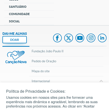
SANTUÁRIO
COMUNIDADE
SOCIAL
DAI-ME ALMAS
DOAR
Fundação João Paulo II
Pedido de Oração
Mapa do site
Internacional
Política de Privacidade e Cookies:
© 2002 – 2026
Todos os direitos reservados.
cancaonova.com
Usamos cookies em nossos sites para lhe fornecer uma
experiência mais dinâmica e agradável, lembrando as suas
preferências nos próximos acessos. Ao clicar em “Aceitar