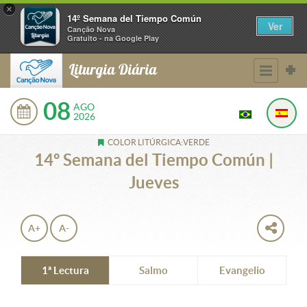
×
14º Semana del Tiempo Común
Ver
Canção Nova
Gratuito - na Google Play
Liturgia Diária
08
AGO
2026
COLOR LITÚRGICA:VERDE
14º Semana del Tiempo Común |
Jueves
A+
A-
1ª Lectura
Salmo
Evangelio