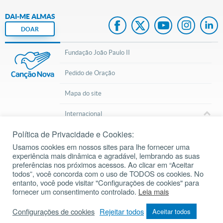
DAI-ME ALMAS
DOAR
Fundação João Paulo II
Pedido de Oração
Mapa do site
Internacional
Política de Privacidade e Cookies:
© 2002 – 2026
Todos os direitos reservados.
cancaonova.com
Usamos cookies em nossos sites para lhe fornecer uma
experiência mais dinâmica e agradável, lembrando as suas
preferências nos próximos acessos. Ao clicar em “Aceitar
todos”, você concorda com o uso de TODOS os cookies. No
entanto, você pode visitar "Configurações de cookies" para
fornecer um consentimento controlado.
Leia mais
Inscreva-se em nosso Canal do Youtube
Configurações de cookies
Rejeitar todos
Aceitar todos