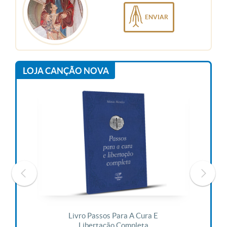
ENVIAR
LOJA CANÇÃO NOVA
 Vida
Livro Passos Para A Cura E
Liv
Libertação Completa